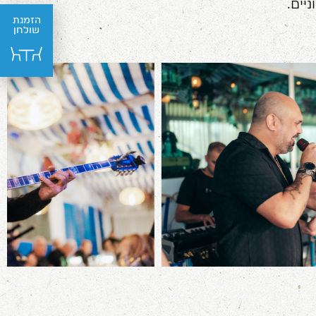
יים.
הזמנת
שולחן