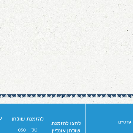
ש
להזמנת שולחן
 פרטיים
לחצו להזמנת
טל': 050-
שולחן אונליין