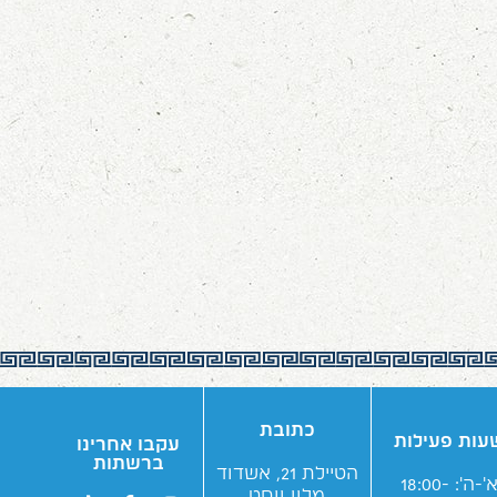
כתובת
עות פעילות
עקבו אחרינו
ברשתות
הטיילת 21, אשדוד
א'-ה': 18:00-
מלון ווסט