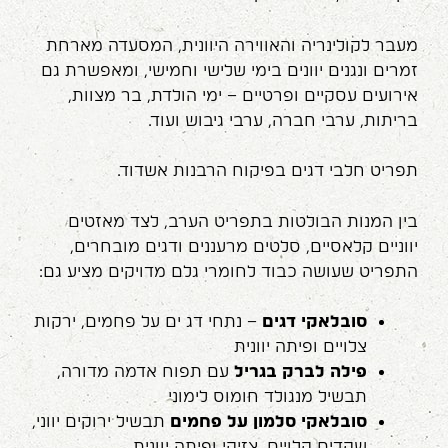
מעבר לקולינריה והאווירה היוונית, המסעדה מארחת
זמרים ונגנים יוונים בימי שלישי וחמישי, ומאפשרת גם
אירועים עסקיים ופרטיים – ימי הולדת, בר מצוות,
בריתות, ערבי חברה, ערבי גיבוש ועוד.
תפריט חלבי דגים בפיקוח הרבנות אשדוד.
בין המנות הבולטות בתפריט הערב, לצד מאזטים
יווניים קלאסיים, סלטים מרעננים ודגים מובחרים,
התפריט שעושה כבוד לחומרי גלם מדויקים מציע גם:
סובלאקי דגים
– נתחי דג ים על פחמים, ירקות
צלויים ופיתה יוונית
פילה לברק בגריל
עם תפוח אדמה מדורה,
תבשיל מנגולד חומוס לימוני
סובלאקי סלמון על פחמים
תבשיל ירוקים יווני,
שקדים קלויים, צזיקי ופיתה יוונית