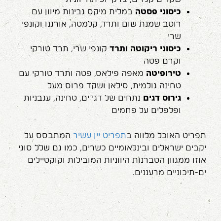
כיסוני פסטה
במלית מיקס גבינות מיוון עם
רוטב שמנת שום ותרד, קלמטה, אורגנו וקונפי
שרי
כיסוני ריקוטה ותרד
קונפי שרי, תרד טורקי
וקרם פטה
טירופיטה
מאפה פילאס, פטה ותרד טורקי עם
טחינה גולמית, סילאן ושקד פרוס מעל
גירוס דגים
נתחים של דגי ים, טחינה, עגבניות
ופלפלים על פחמים
תפריט האוכל מלווה ב
תפריט יין עשיר
המתבסס על
יקבים ישראלים ובינלאומיים כשרים, כמו גם שלל סוגי
אוזו ממגוון הטברנות היווניות המובילות וקוקטיילים
ים-תיכוניים מרעננים.